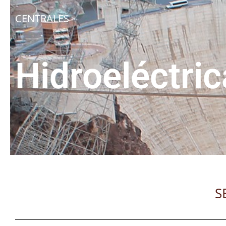
CENTRALES
Hidroeléctri
S